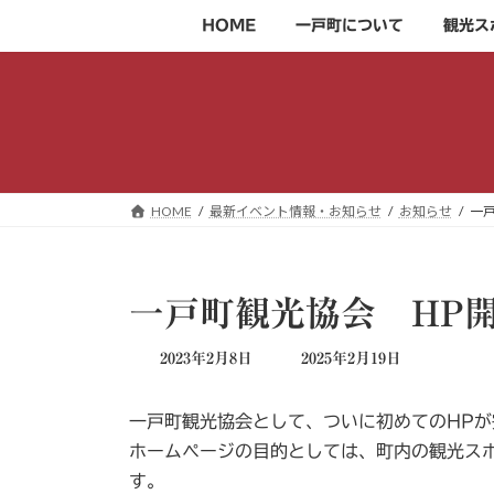
コ
ナ
HOME
一戸町について
観光ス
ン
ビ
テ
ゲ
ン
ー
ツ
シ
へ
ョ
ス
ン
キ
に
HOME
最新イベント情報・お知らせ
お知らせ
一
ッ
移
プ
動
一戸町観光協会 HP
最
2023年2月8日
2025年2月19日
終
更
一戸町観光協会として、ついに初めてのHPが完
新
日
ホームページの目的としては、町内の観光ス
時
す。