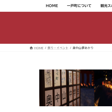
コ
ナ
HOME
一戸町について
観光ス
ン
ビ
テ
ゲ
ン
ー
ツ
シ
へ
ョ
ス
ン
キ
に
HOME
祭り・イベント
奥中山夢あかり
ッ
移
プ
動