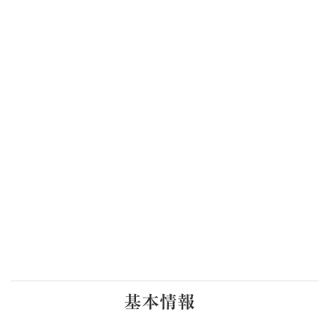
いっちゅうドンパ！
（旧いちのへまるごとフード
フェスタ）
一戸中学校を会場に、町内の食産業者が大集合するイベントで
す。
ステージイベントやこども縁日なども行われます。
また、フィナーレには200発の花火が夜空を彩ります。
どうぞご家族揃って足をお運びください。
いっちゅうドンパ！2026（旧いちのへまるごとフードフェス
タ）情報はこちら
👉
「いっちゅうドンパ！2026」
基本情報