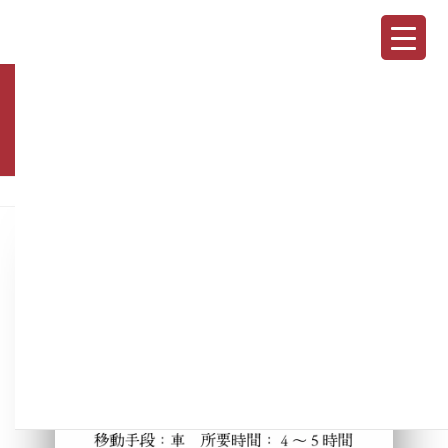
コ
ナ
ン
ビ
テ
ゲ
ン
ー
ツ
シ
へ
ョ
モデルコース
ス
ン
キ
に
ッ
移
プ
動
HOME
モデルコース