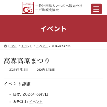
コ
ナ
ン
ビ
テ
ゲ
ン
ー
ツ
シ
へ
ョ
イベント
ス
ン
キ
に
ッ
移
プ
動
HOME
イベント
イベント
高森高原まつり
高森高原まつり
最
2026年5月15日
2026年5月15日
終
更
新
イベント詳細
日
時
日付:
2026年6月7日
:
カテゴリ:
イベント