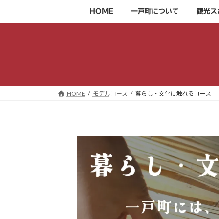
コ
ナ
HOME
一戸町について
観光ス
ン
ビ
テ
ゲ
ン
ー
ツ
シ
へ
ョ
ス
ン
キ
に
HOME
モデルコース
暮らし・文化に触れるコース
ッ
移
プ
動