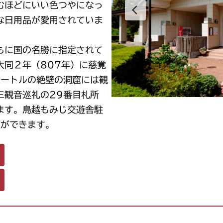
むほどにいい色つやになっ
な日用品が愛用されていま
もに国の名勝に指定されて
大同２年（807年）に慈覚
メートルの絶壁の洞窟には観
三観音巡礼の29番目札所
ます。鳥越もみじ交遊舎駐
とができます。