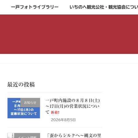
一戸フォトライブラリー
いちのへ観光公社・観光協会につ
最近の投稿
一戸町内施設の８月８日(土)
お知らせ
～17日(月)の営業状況につい
て
新着!!
2026年8月5日
「蚕からシルクへ～縄文の里
イベント情報