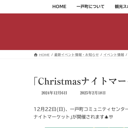
コ
ナ
HOME
一戸町について
観光ス
ン
ビ
テ
ゲ
ン
ー
ツ
シ
へ
ョ
ス
ン
キ
に
HOME
最新イベント情報・お知らせ
イベント情報
ッ
移
プ
動
｢Christmasナイト
最
2024年12月6日
2025年2月18日
終
更
12月22日(日)、一戸町コミュニティセンター駐車
新
日
ナイトマーケット｣が開催されます🎄🎊
時