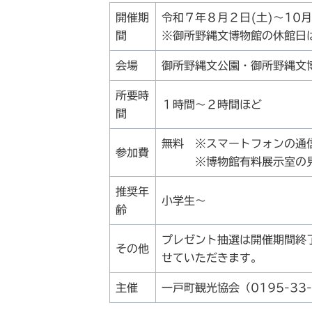
開催期
令和７年８月２日(土)～10月
間
※御所野縄文博物館の休館日
会場
御所野縄文公園・御所野縄文
所要時
１時間～２時間ほど
間
無料 ※スマートフォンの通
参加費
※博物館有料展示室の見学
推奨年
小学生～
齢
プレゼント抽選は開催期間終
その他
せていただきます。
主催
一戸町観光協会（0195-33-