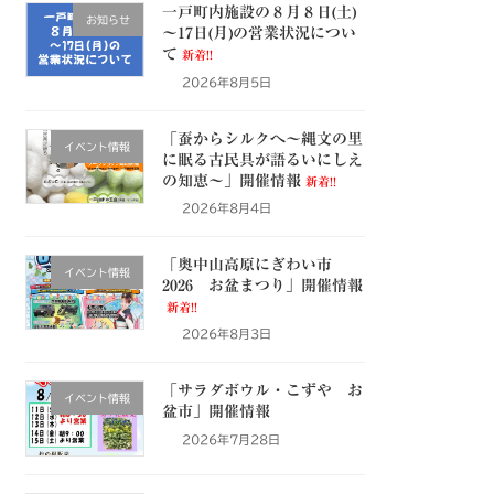
一戸町内施設の８月８日(土)
お知らせ
～17日(月)の営業状況につい
て
新着!!
2026年8月5日
「蚕からシルクへ～縄文の里
イベント情報
に眠る古民具が語るいにしえ
の知恵～」開催情報
新着!!
2026年8月4日
「奥中山高原にぎわい市
イベント情報
2026 お盆まつり」開催情報
新着!!
2026年8月3日
「サラダボウル・こずや お
イベント情報
盆市」開催情報
2026年7月28日