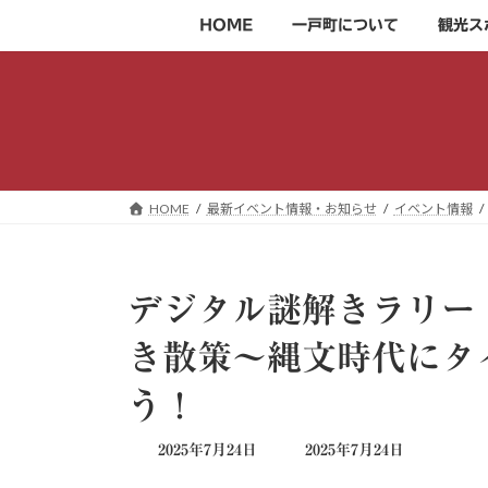
コ
ナ
HOME
一戸町について
観光ス
ン
ビ
テ
ゲ
ン
ー
ツ
シ
へ
ョ
ス
ン
キ
に
HOME
最新イベント情報・お知らせ
イベント情報
ッ
移
プ
動
デジタル謎解きラリー
き散策～縄文時代にタ
う！
最
2025年7月24日
2025年7月24日
終