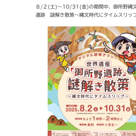
更
８/２(土)～10/31(金)の期間中、御所
新
日
遺跡 謎解き散策～縄文時代にタイムスリップ
時
: