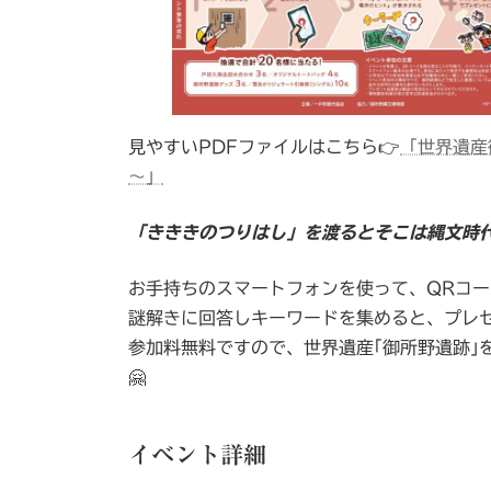
見やすいPDFファイルはこちら👉
「世界遺産
～」
「きききのつりはし」を渡るとそこは縄文時
お手持ちのスマートフォンを使って、QRコ
謎解きに回答しキーワードを集めると、プレ
参加料無料ですので、世界遺産｢御所野遺跡｣
🤗
イベント詳細