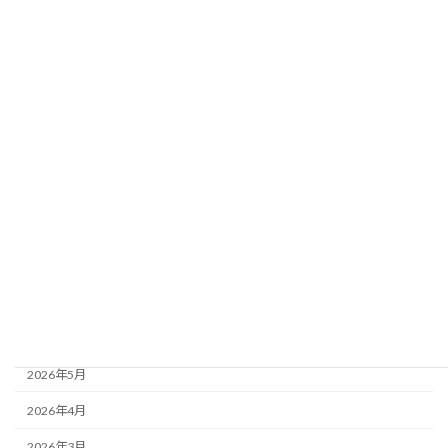
2026年7月8日
カテゴリー
お知らせ
イベント情報
アーカイブ
2026年8月
2026年7月
2026年6月
2026年5月
2026年4月
2026年3月